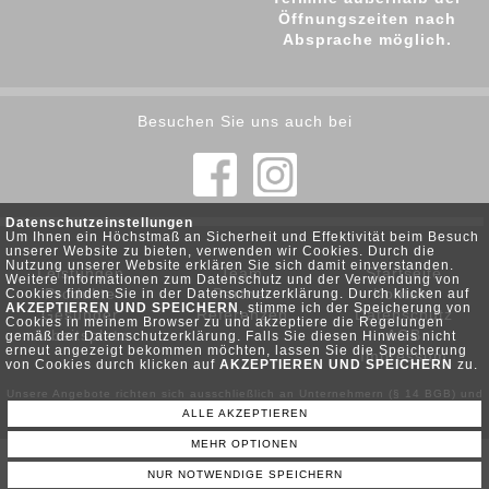
Öffnungszeiten nach
Absprache möglich.
Besuchen Sie uns auch bei
Datenschutzeinstellungen
Um Ihnen ein Höchstmaß an Sicherheit und Effektivität beim Besuch
unserer Website zu bieten, verwenden wir Cookies. Durch die
Nutzung unserer Website erklären Sie sich damit einverstanden.
Leistungen
Team
Startseite
Weitere Informationen zum Datenschutz und der Verwendung von
Produkte
Partner
Kontakt
Cookies finden Sie in der Datenschutzerklärung. Durch klicken auf
AKZEPTIEREN UND SPEICHERN
, stimme ich der Speicherung von
Gesunder
Referenzen
Datenschutz
Cookies in meinem Browser zu und akzeptiere die Regelungen
Arbeitsplatz
AGB
gemäß der Datenschutzerklärung. Falls Sie diesen Hinweis nicht
erneut angezeigt bekommen möchten, lassen Sie die Speicherung
Impressum
von Cookies durch klicken auf
AKZEPTIEREN UND SPEICHERN
zu.
Unsere Angebote richten sich ausschließlich an Unternehmern (§ 14 BGB) und
ALLE AKZEPTIEREN
Behörden . Wir schließen keine Verträge mit Verbrauchern (§ 13 BGB).
MEHR OPTIONEN
© POWERED BY SERVER-TEAM
NUR NOTWENDIGE SPEICHERN